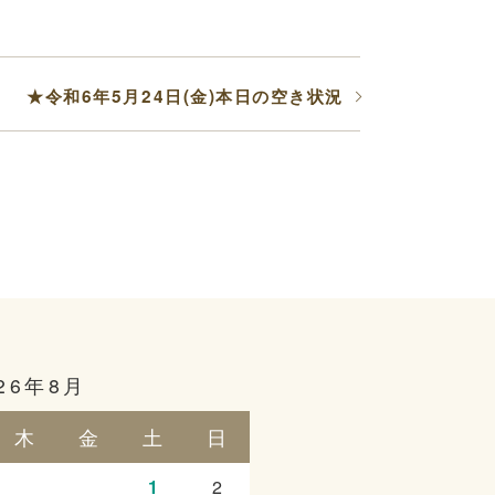
★令和6年5月24日(金)本日の空き状況
26年8月
木
金
土
日
1
2