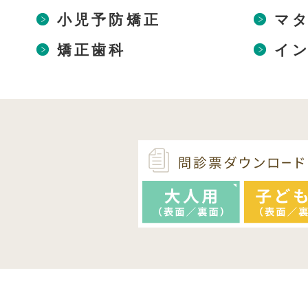
小児予防矯正
マ
矯正歯科
イ