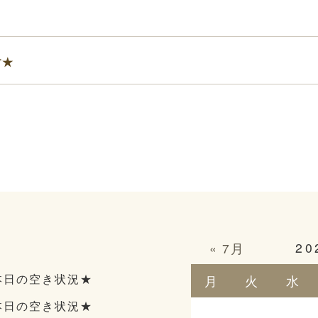
す★
20
« 7月
本日の空き状況★
月
火
水
本日の空き状況★