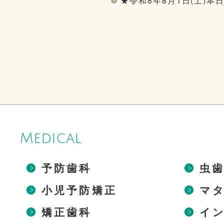
★令和8年8月1日(土)本
Medical
予防歯科
虫
小児予防矯正
マ
矯正歯科
イ