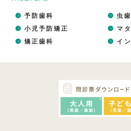
予防歯科
虫
小児予防矯正
マ
矯正歯科
イ