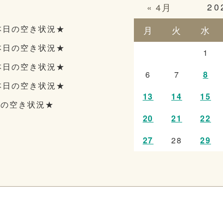
20
« 4月
本日の空き状況★
月
火
水
本日の空き状況★
1
本日の空き状況★
6
7
8
本日の空き状況★
13
14
15
日の空き状況★
20
21
22
27
28
29