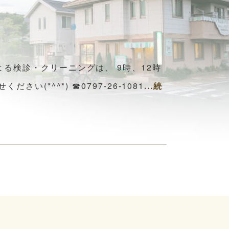
る検診・クリーニングは、 9時、12時
*^^*) ☎0797-26-1081
...続