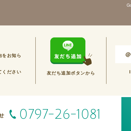
G
@
内をお知ら
てください
友だち追加ボタンから
0797-26-1081
せ