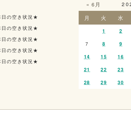
20
« 6月
本日の空き状況★
月
火
水
本日の空き状況★
1
2
本日の空き状況★
7
8
9
本日の空き状況★
14
15
16
本日の空き状況★
21
22
23
28
29
30