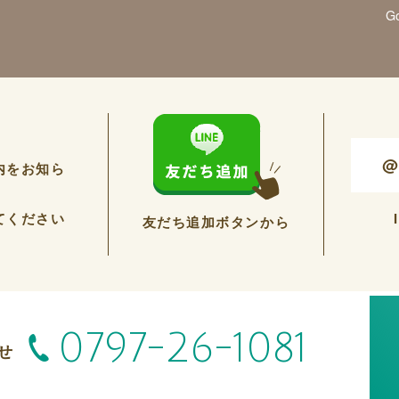
G
@
内をお知ら
てください
友だち追加ボタンから
0797-26-1081
せ