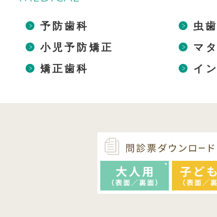
予防歯科
虫
小児予防矯正
マ
矯正歯科
イ