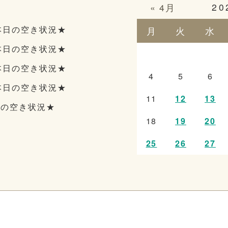
20
« 4月
本日の空き状況★
月
火
水
本日の空き状況★
本日の空き状況★
4
5
6
本日の空き状況★
11
12
13
日の空き状況★
18
19
20
25
26
27