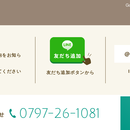
G
@
内をお知ら
てください
友だち追加ボタンから
0797-26-1081
せ