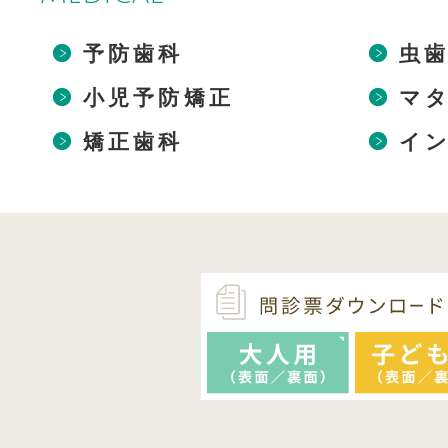
予防歯科
虫
小児予防矯正
マ
矯正歯科
イ